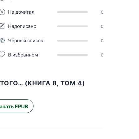
Не дочитал
0
Недописано
0
Чёрный список
0
В избранном
0
ОГО… (КНИГА 8, ТОМ 4)
ачать EPUB