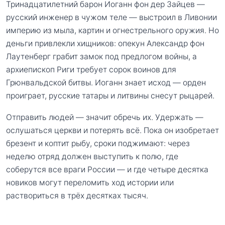
Тринадцатилетний барон Иоганн фон дер Зайцев —
русский инженер в чужом теле — выстроил в Ливонии
империю из мыла, картин и огнестрельного оружия. Но
деньги привлекли хищников: опекун Александр фон
Лаутенберг грабит замок под предлогом войны, а
архиепископ Риги требует сорок воинов для
Грюнвальдской битвы. Иоганн знает исход — орден
проиграет, русские татары и литвины снесут рыцарей.
Отправить людей — значит обречь их. Удержать —
ослушаться церкви и потерять всё. Пока он изобретает
брезент и коптит рыбу, сроки поджимают: через
неделю отряд должен выступить к полю, где
соберутся все враги России — и где четыре десятка
новиков могут переломить ход истории или
раствориться в трёх десятках тысяч.