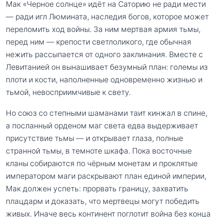
Мак «Черное солнце» идёт на Саторию не ради мести
— ради игл Люмината, наследия богов, которое может
переломить ход войны. За ним мертвая армия тьмы,
перед ним — крепости светлоликого, где обычная
нежить рассыпается от одного заклинания. Вместе с
Левитанией он вынашивает безумный план: големы из
плоти и кости, наполненные одновременно жизнью и
тьмой, невосприимчивые к свету.
Но союз со степными шаманами таит кинжал в спине,
а посланный орденом маг света едва выдерживает
присутствие тьмы — и открывает глаза, полные
странной тьмы, в темноте шкафа. Пока восточные
кланы собираются по чёрным монетам и проклятые
императором маги раскрывают план единой империи,
Мак должен успеть: прорвать границу, захватить
плацдарм и доказать, что мертвецы могут победить
живых. Иначе весь континент поглотит война без конца