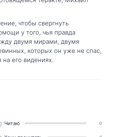
отовящемся теракте, Михаил
ение, чтобы свергнуть
омощи у того, чья правда
ежду двумя мирами, двумя
винных, которых он уже не спас,
 на его видениях.
Читаю
0