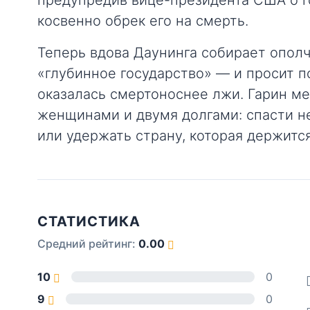
предупредив вице-президента США о г
косвенно обрек его на смерть.
Теперь вдова Даунинга собирает ополч
«глубинное государство» — и просит п
оказалась смертоноснее лжи. Гарин м
женщинами и двумя долгами: спасти не
или удержать страну, которая держится
СТАТИСТИКА
Средний рейтинг:
0.00
10
0
9
0