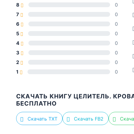
8
0
7
0
6
0
5
0
4
0
3
0
2
0
1
0
СКАЧАТЬ КНИГУ ЦЕЛИТЕЛЬ. КРОВ
БЕСПЛАТНО
Скачать TXT
Скачать FB2
Скача