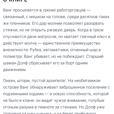
Ванг просыпается в трюме работорговцев —
связанный, с мешком на голове, среди десятков таких
же пленников. Его дар молнии позволяет разорвать
стяжки, но не открыть ржавую дверь. Когда в трюм
спускаются двое матросов, он хватает гаечный ключ и
действует молча — единственное преимущество
внезапности. Рубка, автоматчики, огненный шар в
полметра: Ванг убивает, но не побеждает. Старший
шаман Долф сбрасывает его за борт одним
движением.
Океан, шторм, пустой архипелаг. На необитаемом
острове Ванг обнаруживает заброшенное поселение с
подземными ходами — и новую способность, которой
не было в клане: он видит чужое внимание, голубые
огоньки разума в темноте за стенами. Но Долф уже
отправил за ним ученика, а на берег прибывают