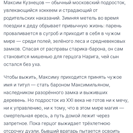
Максим Кузнецов — обычный московский подросток,
увлекающийся хоккеем и страдающий от
родительских наказаний. Зимняя метель во время
поездки к деду обрывает привычную жизнь: парень
проваливается в сугроб и приходит в себя в чужом
мире — среди полей, зелёного леса и средневековых
замков. Спасая от расправы старика-барона, он сам
становится мишенью для герцога Нарига, чей сын
остался без уха.
Чтобы выжить, Максиму приходится принять чужое
имя и титул — стать бароном Максимильяном,
наследником разорённого замка и выживших
деревень. Но подросток из XXI века не готов ни к мечу,
ни к управлению, ни к тому, что в этом мире магия —
смертельная ересь, а путь домой лежит через
запретное. Пока герцог выжидает трёхлетнюю
отсрочку дуэли, бывший вратарь пытается освоить