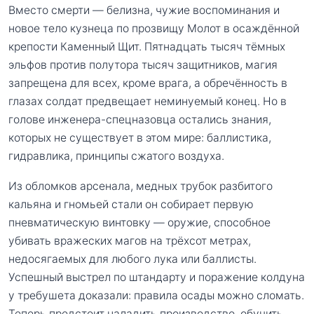
Вместо смерти — белизна, чужие воспоминания и
новое тело кузнеца по прозвищу Молот в осаждённой
крепости Каменный Щит. Пятнадцать тысяч тёмных
эльфов против полутора тысяч защитников, магия
запрещена для всех, кроме врага, а обречённость в
глазах солдат предвещает неминуемый конец. Но в
голове инженера-спецназовца остались знания,
которых не существует в этом мире: баллистика,
гидравлика, принципы сжатого воздуха.
Из обломков арсенала, медных трубок разбитого
кальяна и гномьей стали он собирает первую
пневматическую винтовку — оружие, способное
убивать вражеских магов на трёхсот метрах,
недосягаемых для любого лука или баллисты.
Успешный выстрел по штандарту и поражение колдуна
у требушета доказали: правила осады можно сломать.
Теперь предстоит наладить производство, обучить