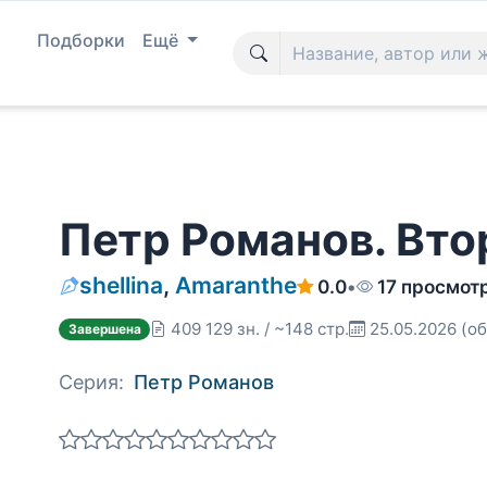
Подборки
Ещё
Петр Романов. Вто
shellina
,
Amaranthe
0.0
•
17 просмот
409 129 зн. / ~148 стр.
25.05.2026
(об
Завершена
Серия:
Петр Романов