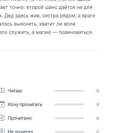
ает точно: второй шанс даётся не для
х. Дед здесь жив, сестра рядом, а враги
алось выяснить, хватит ли воли
ело служить, а магию — повиноваться.
Читаю
0
Хочу прочитать
0
Прочитано
0
Не дочитал
0