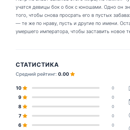
учатся девицы бок о бок с юношами. Одно он зн
того, чтобы снова просрать его в пустых забава
— те же по нраву, пусть и другие по имени. Ост
умершего императора, чтобы заставить новое т
СТАТИСТИКА
Средний рейтинг:
0.00
10
0
9
0
8
0
7
0
6
0