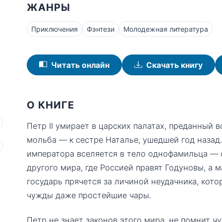
ЖАНРЫ
Приключения
Фэнтези
Молодежная литература
Читать онлайн
Скачать книгу
О КНИГЕ
Петр II умирает в царских палатах, преданный 
мольба — к сестре Наталье, ушедшей год назад.
императора вселяется в тело однофамильца — 
другого мира, где Россией правят Годуновы, а 
государь прячется за личиной неудачника, кото
чужды даже простейшие чары.
Петр не знает законов этого мира, не помнит ч