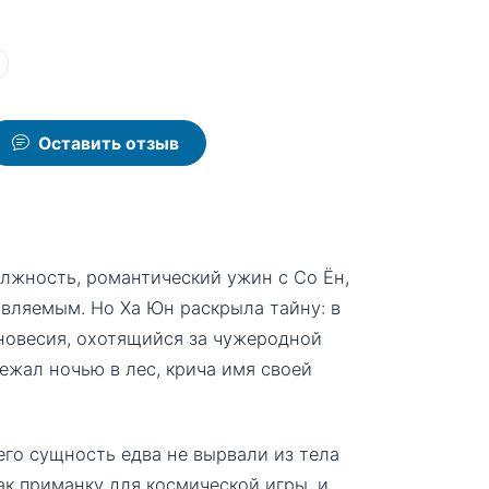
Оставить отзыв
олжность, романтический ужин с Со Ён,
авляемым. Но Ха Юн раскрыла тайну: в
новесия, охотящийся за чужеродной
бежал ночью в лес, крича имя своей
его сущность едва не вырвали из тела
ак приманку для космической игры, и