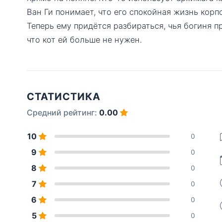
Ван Ги понимает, что его спокойная жизнь корп
Теперь ему придётся разбираться, чья богиня п
что кот ей больше не нужен.
СТАТИСТИКА
Средний рейтинг:
0.00
10
0
9
0
8
0
7
0
6
0
5
0