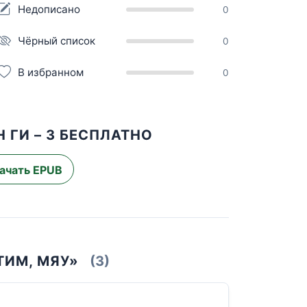
Недописано
0
Чёрный список
0
В избранном
0
 ГИ – 3 БЕСПЛАТНО
ачать EPUB
ТИМ, МЯУ»
(3)