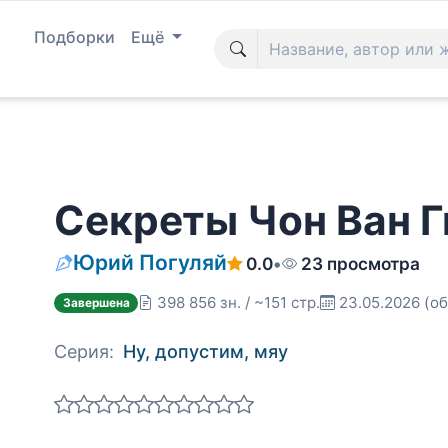
Подборки
Ещё
Секреты Чон Ван Ги
Юрий Погуляй
0.0
•
23 просмотра
398 856 зн. / ~151 стр.
23.05.2026
(об
Завершена
Серия:
Ну, допустим, мяу