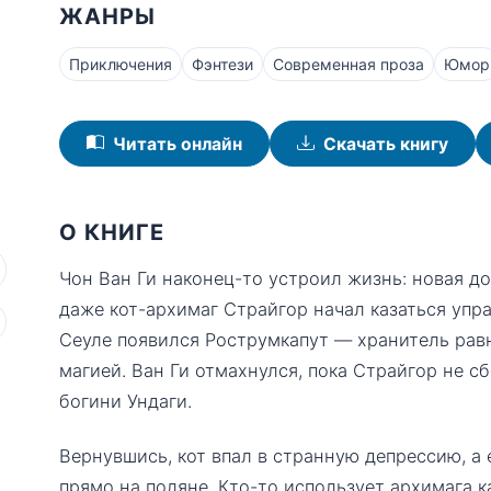
ЖАНРЫ
Приключения
Фэнтези
Современная проза
Юмор
Читать онлайн
Скачать книгу
О КНИГЕ
Чон Ван Ги наконец-то устроил жизнь: новая д
даже кот-архимаг Страйгор начал казаться упр
Сеуле появился Рострумкапут — хранитель рав
магией. Ван Ги отмахнулся, пока Страйгор не с
богини Ундаги.
Вернувшись, кот впал в странную депрессию, а 
прямо на поляне. Кто-то использует архимага к