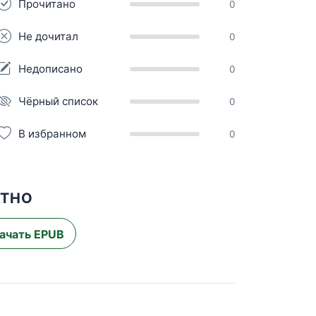
Прочитано
0
Не дочитал
0
Недописано
0
Чёрный список
0
В избранном
0
АТНО
ачать EPUB