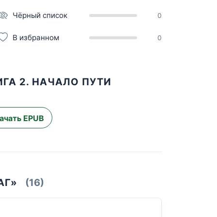
Чёрный список
0
В избранном
0
ГА 2. НАЧАЛО ПУТИ
ачать EPUB
АГ»
(16)