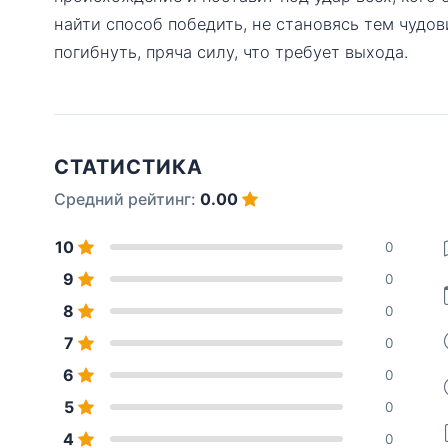
найти способ победить, не становясь тем чудо
погибнуть, пряча силу, что требует выхода.
СТАТИСТИКА
Средний рейтинг:
0.00
10
0
9
0
8
0
7
0
6
0
5
0
4
0