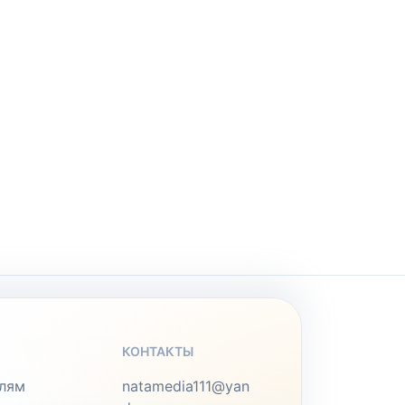
КОНТАКТЫ
лям
natamedia111@yan