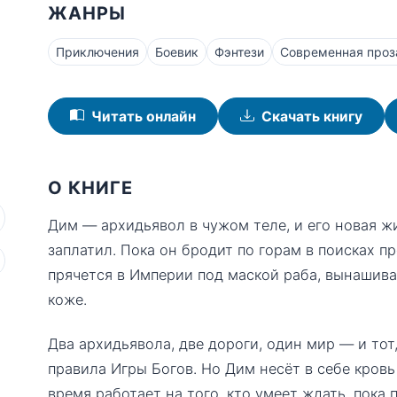
ЖАНРЫ
Приключения
Боевик
Фэнтези
Современная проз
Читать онлайн
Скачать книгу
О КНИГЕ
Дим — архидьявол в чужом теле, и его новая ж
заплатил. Пока он бродит по горам в поисках п
прячется в Империи под маской раба, вынашива
коже.
Два архидьявола, две дороги, один мир — и то
правила Игры Богов. Но Дим несёт в себе кровь 
время работает на того, кто умеет ждать, пока 