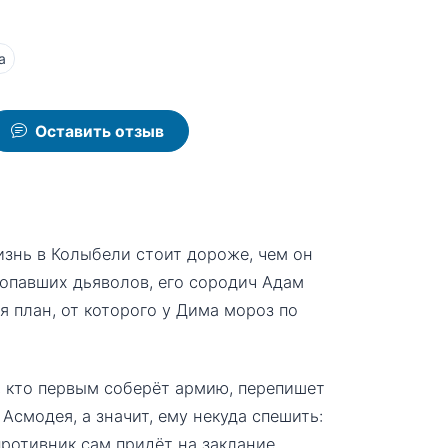
а
Оставить отзыв
изнь в Колыбели стоит дороже, чем он
ропавших дьяволов, его сородич Адам
я план, от которого у Дима мороз по
т, кто первым соберёт армию, перепишет
Асмодея, а значит, ему некуда спешить:
противник сам придёт на заклание.