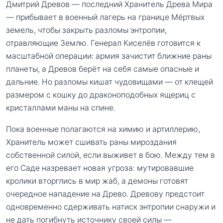
Дмитрий Древов — последний Хранитель Древа Мира
— прибывает в военный лагерь на границе Мёртвых
земель, чтобы закрыть разломы энтропии,
отравляющие Землю. Генерал Киселёв готовится к
масштабной операции: армия зачистит ближние раны
планеты, а Древов берёт на себя самые опасные и
дальние. Но разломы кишат чудовищами — от клещей
размером с кошку до драконоподобных ящериц с
кристаллами маны на спине.
Пока военные полагаются на химию и артиллерию,
Хранитель может сшивать раны мироздания
собственной силой, если выживет в бою. Между тем в
его Саде назревает новая угроза: мутировавшие
кролики вторглись в мир жаб, а демоны готовят
очередное нападение на Древо. Древову предстоит
одновременно сдерживать натиск энтропии снаружи и
не дать погибнуть источнику своей силы —