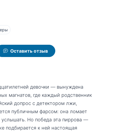
леры
Оставить отзыв
адцатилетней девочки — вынуждена
ных магнатов, где каждый родственник
ейский допрос с детектором лжи,
ется публичным фарсом: она ломает
в услышать. Но победа эта пиррова —
же подбирается к ней настоящая