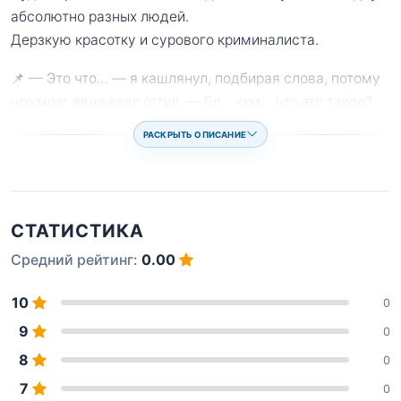
абсолютно разных людей.
Дерзкую красотку и сурового криминалиста.
📌 — Это что… — я кашлянул, подбирая слова, потому
что мозг явно взял отгул, — бл… кхм… что это такое?
...
РАСКРЫТЬ ОПИСАНИЕ
СТАТИСТИКА
Средний рейтинг:
0.00
10
0
9
0
8
0
7
0