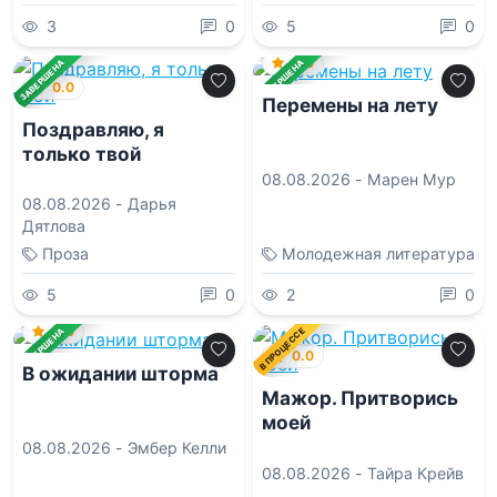
3
0
5
0
0.0
ЗАВЕРШЕНА
ЗАВЕРШЕНА
0.0
Пеpемены на летy
Поздравляю, я
только твой
08.08.2026 -
Марен Мyp
08.08.2026 -
Дарья
Дятлова
Проза
Молодежная литература
5
0
2
0
0.0
В ПРОЦЕССЕ
ЗАВЕРШЕНА
0.0
В ожидании шторма
Мажор. Притворись
моей
08.08.2026 -
Эмбер Келли
08.08.2026 -
Тайра Крейв