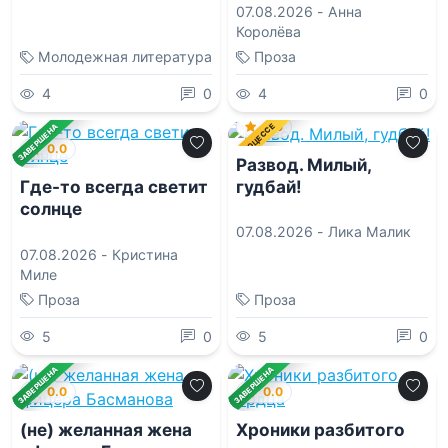
07.08.2026 -
Анна
Королёва
Молодежная литература
Проза
4
0
4
0
0.0
В ПРОЦЕССЕ
ЗАВЕРШЕНА
0.0
Развод. Милый,
гудбай!
Где-то всегда светит
солнце
07.08.2026 -
Лика Малик
07.08.2026 -
Кристина
Миле
Проза
Проза
5
0
5
0
ЗАВЕРШЕНА
ЗАВЕРШЕНА
0.0
0.0
(не) желанная жена
Хроники разбитого