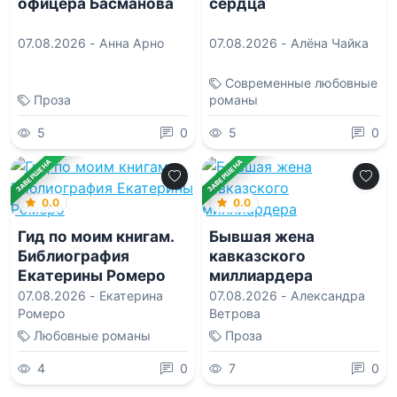
офицера Басманова
сердца
07.08.2026 -
Анна Арно
07.08.2026 -
Алёна Чайка
Современные любовные
Проза
романы
5
0
5
0
ЗАВЕРШЕНА
ЗАВЕРШЕНА
0.0
0.0
Гид по моим книгам.
Бывшая жена
Библиография
кавказского
Екатерины Ромеро
миллиардера
07.08.2026 -
Екатерина
07.08.2026 -
Александра
Ромеро
Ветрова
Любовные романы
Проза
4
0
7
0