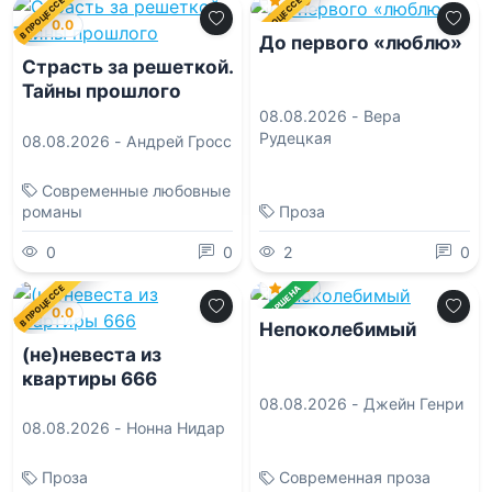
0.0
В ПРОЦЕССЕ
В ПРОЦЕССЕ
0.0
До первого «люблю»
Страсть за решеткой.
Тайны прошлого
08.08.2026 -
Вера
Рудецкая
08.08.2026 -
Андрей Гросс
Современные любовные
романы
Проза
0
0
2
0
0.0
В ПРОЦЕССЕ
ЗАВЕРШЕНА
0.0
Непоколебимый
(не)невеста из
квартиры 666
08.08.2026 -
Джейн Генри
08.08.2026 -
Нонна Нидар
Проза
Современная проза