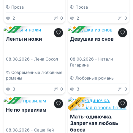
Проза
Проза
2
0
2
0
0.0
0.0
ЗАВЕРШЕНА
ЗАВЕРШЕНА
Ленты и ножи
Девушка из снов
08.08.2026 -
Лена Сокол
08.08.2026 -
Натали
Гагарина
Современные любовные
романы
Любовные романы
3
0
3
0
0.0
В ПРОЦЕССЕ
ЗАВЕРШЕНА
0.0
Не по правилам
Мать-одиночка.
Запретная любовь
босса
08.08.2026 -
Саша Кей