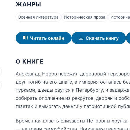
ЖАНРЫ
Военная литература
Историческая проза
Историче
Читать онлайн
Скачать книгу
О КНИГЕ
Александр Норов пережил дворцовый переворот,
друг погиб на его шпаге, а империя осталась б
турками, шведы рвутся к Петербургу, и задержа
собирать ополчение из рекрутов, дворян и собс
газетах и вымогать деньги у патриотичной публ
Временная власть Елизаветы Петровны хрупка,
— на грани самоубийства. Норов уже генерал-л