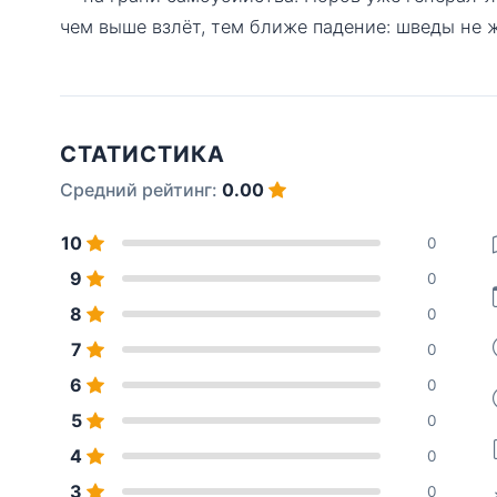
чем выше взлёт, тем ближе падение: шведы не ж
СТАТИСТИКА
Средний рейтинг:
0.00
10
0
9
0
8
0
7
0
6
0
5
0
4
0
3
0