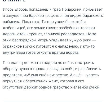
Игорь Егоров, попаданец и граф Приарский, прибывает
в запущенное Варское графство под видом биранского
наёмника. Пока граф Тингер увлечён охотой и
любовницей, его земли гниют: разбойники терзают
дороги, стены трещат, гарнизон распадается. Но за
этим беспорядком Игорь угадывает чужую руку —
биранское войско готовится к нападению, и кто-то
внутри Вара готов открыть врагам ворота.
Попаданец должен за недели до войны выстроить
оборону чужого города, не выдав себя, и разоблачить
предателя, чьё имя ещё неизвестно. А ещё — успеть
вернуться к беременной жене, которая в его
отсутствии держит родное графство железной рукой.