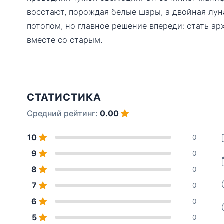
восстают, порождая белые шары, а двойная лун
потопом, но главное решение впереди: стать а
вместе со старым.
СТАТИСТИКА
Средний рейтинг:
0.00
10
0
9
0
8
0
7
0
6
0
5
0