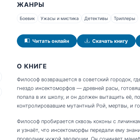
ЖАНРЫ
Боевик
Ужасы и мистика
Детективы
Триллеры
Читать онлайн
Скачать книгу
О КНИГЕ
Философ возвращается в советский городок, где
гнездо инсектоморфов — древней расы, готовящ
попала в их школу, и он должен вытащить её, п
контролировавшие мутантный Рой, мертвы, и го
Философ пробирается сквозь коконы с личинкам
и узнаёт, что инсектоморфы передали ему знан
проводник чужой эволюции. Он сочиняет маниф