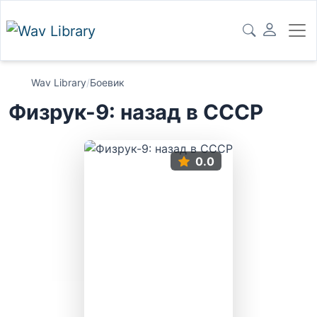
Wav Library
/
Боевик
Физрук-9: назад в СССР
0.0