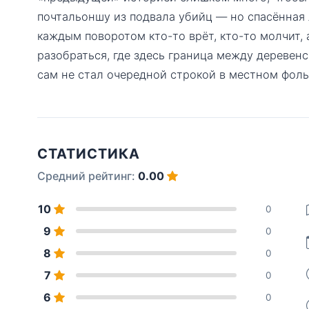
почтальоншу из подвала убийц — но спасённая 
каждым поворотом кто-то врёт, кто-то молчит, 
разобраться, где здесь граница между деревенс
сам не стал очередной строкой в местном фоль
СТАТИСТИКА
Средний рейтинг:
0.00
10
0
9
0
8
0
7
0
6
0