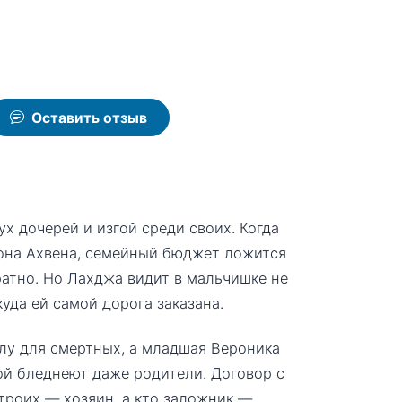
Оставить отзыв
х дочерей и изгой среди своих. Когда
мона Ахвена, семейный бюджет ложится
ратно. Но Лахджа видит в мальчишке не
уда ей самой дорога заказана.
лу для смертных, а младшая Вероника
рой бледнеют даже родители. Договор с
 троих — хозяин, а кто заложник —