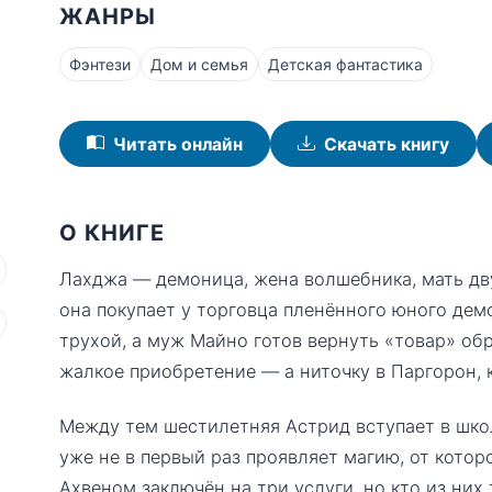
ЖАНРЫ
Фэнтези
Дом и семья
Детская фантастика
Читать онлайн
Скачать книгу
О КНИГЕ
Лахджа — демоница, жена волшебника, мать дву
она покупает у торговца пленённого юного де
трухой, а муж Майно готов вернуть «товар» об
жалкое приобретение — а ниточку в Паргорон, к
Между тем шестилетняя Астрид вступает в шко
уже не в первый раз проявляет магию, от кото
Ахвеном заключён на три услуги, но кто из них