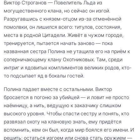
Виктор Строганов — Повелитель Льда из
могущественного клана, но сейчас он изгой.
Разругавшись с князем-отцом из-за отменённой
помолвки, он лишился всего: титулов, состояния,
места в родной Цитадели. Живёт в чужом городе,
тренируется, пытается начать заново — пока
названная сестра Полина не утащила его на приём к
соперничающему клану Охотниковых. Там, среди
интриг и ядовитых комплиментов великих родов, кто-
то подсыпает яд в бокалы гостей.
Полина падает вместе с остальными. Виктор
бросается в погоню за убийцей — и ловит не просто
наёмницу, а нить, ведущую к заказчику слишком
высокого уровня. Чтобы спасти сестру и понять, кто
развязал охоту на клановую знать, ему придётся
вспомнить, кем он был, когда мир боялся его имени. И
решить: остаться изгоем или снова стать оружием —