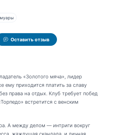
емуары
Оставить отзыв
ладатель «Золотого мяча», лидер
е ему приходится платить за славу
ез права на отдых. Клуб требует побед
 «Торпедо» встретится с венским
ра. А между делом — интриги вокруг
есса, жаждущая скандала, и личная