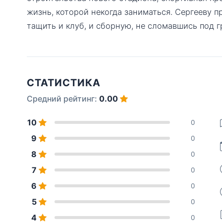
жизнь, которой некогда заниматься. Сергееву п
тащить и клуб, и сборную, не сломавшись под
СТАТИСТИКА
Средний рейтинг:
0.00
10
0
9
0
8
0
7
0
6
0
5
0
4
0