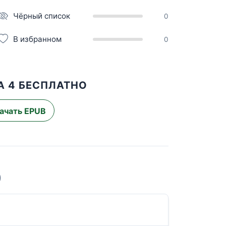
Чёрный список
0
В избранном
0
А 4 БЕСПЛАТНО
ачать EPUB
)