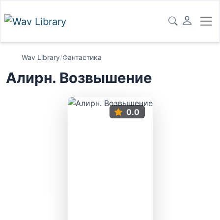
Wav Library
/
Фантастика
Алирн. Возвышение
0.0