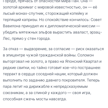
Городе, прячась от опасностей мира Пан. Она —
золотой архимаг с мировой известностью, он — её
лысый монах-спутник, сторожащий копейку и
терпящий капризы. Но спокойствие кончилось: Совет
Вавилона принудил их к дипломатической миссии —
убедить мятежных эльфов вырастить аваласт, эрзац-
Лес, прямо у стен города.
За отказ — выдворение, за согласие — риск оказаться
в эпицентре чужой гражданской войны. Соломон
выторговал не золото, а право на Японский Квартал и
редкие свитки, но тайно готовит кое-что пострашнее:
терракт в сердце соседней нации, который должен
выполнить по заданию давнего покровителя. Теперь
пара летит на дирижабле к непредсказуемым
союзникам, а за спиной у каждого — своя игра,
способная сжечь мосты навсегда.